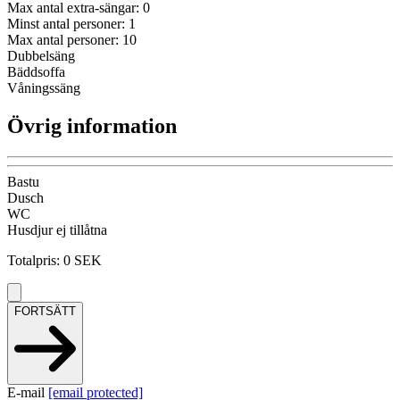
Max antal extra-sängar
:
0
Minst antal personer
:
1
Max antal personer
:
10
Dubbelsäng
Bäddsoffa
Våningssäng
Övrig information
Bastu
Dusch
WC
Husdjur ej tillåtna
Totalpris
:
0
SEK
FORTSÄTT
E-mail
[email protected]